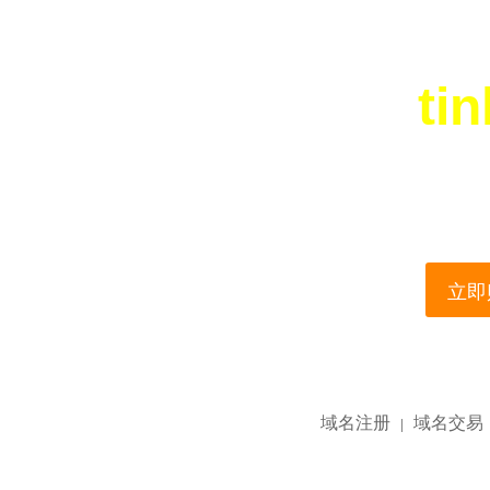
ti
您所访问的域名正在
This domain name is current
立即购
域名注册
域名交易
|